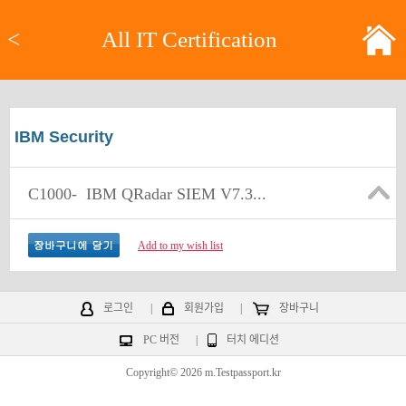
<
All IT Certification
IBM Security
C1000-
IBM QRadar SIEM V7.3...
Add to my wish list
로그인
|
회원가입
|
장바구니
PC 버전
|
터치 에디션
Copyright© 2026 m.Testpassport.kr