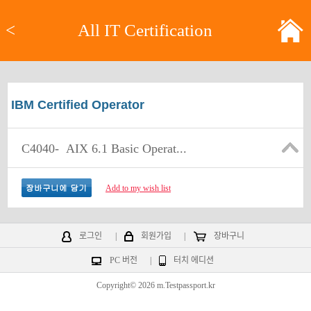
<
All IT Certification
IBM Certified Operator
C4040-
AIX 6.1 Basic Operat...
Add to my wish list
로그인
|
회원가입
|
장바구니
PC 버전
|
터치 에디션
Copyright© 2026 m.Testpassport.kr