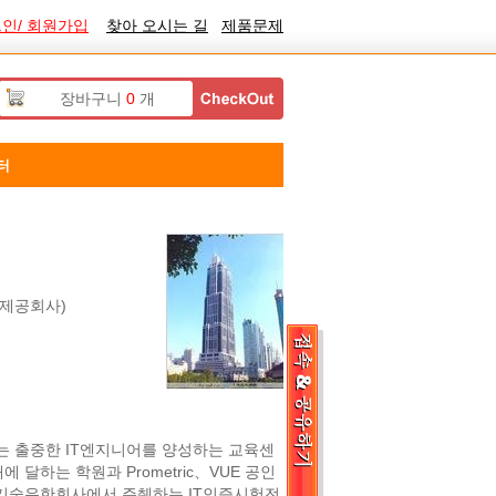
인/ 회원가입
찾아 오시는 길
제품문제
장바구니
0
개
터
프제공회사)
는 출중한 IT엔지니어를 양성하는 교육센
개에 달하는 학원과 Prometric、VUE 공인
크워크기술유한회사에서 주췌하는 IT인증시험전