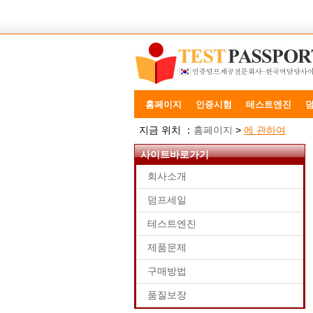
홈페이지
인증시험
테스트엔진
지금 위치 ：
홈페이지
>
에 관하여
사이트바로가기
회사소개
덤프세일
테스트엔진
제품문제
구매방법
품질보장