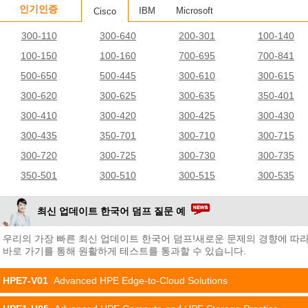
인기인증
IBM
Microsoft
Cisco
300-110
300-640
200-301
100-140
100-150
100-160
700-695
700-841
500-650
500-445
300-610
300-615
300-620
300-625
300-635
350-401
300-410
300-420
300-425
300-430
300-435
350-701
300-710
300-715
300-720
300-725
300-730
300-735
350-501
300-510
300-515
300-535
최신 업데이트 한국어 덤프 질문 예
우리의 가장 빠른 최신 업데이트 한국어 덤프!새로운 문제의 경향에 따
바로 가기를 통해 원활하게 테스트를 통과할 수 있습니다.
HPE7-V01
Advanced HPE Edge-to-Cloud Solutions