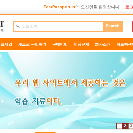
TestPassport.kr
에 오신것을 환영합니다.
로그
덤프세일
세트로 구입하기
구매방법
제품문제
희사소개
피드백센
1
2
3