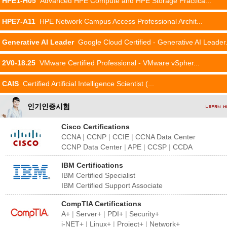
HPE1-H05
Advanced HPE Compute and HPE Storage Practica...
HPE7-A11
HPE Network Campus Access Professional Archit...
Generative AI Leader
Google Cloud Certified - Generative AI Leader.
2V0-18.25
VMware Certified Professional - VMware vSpher...
CAIS
Certified Artificial Intelligence Scientist (...
인기인증시험
Cisco Certifications
CCNA
|
CCNP
|
CCIE
|
CCNA Data Center
CCNP Data Center
|
APE
|
CCSP
|
CCDA
IBM Certifications
IBM Certified Specialist
IBM Certified Support Associate
CompTIA Certifications
A+
|
Server+
|
PDI+
|
Security+
i-NET+
|
Linux+
|
Project+
|
Network+