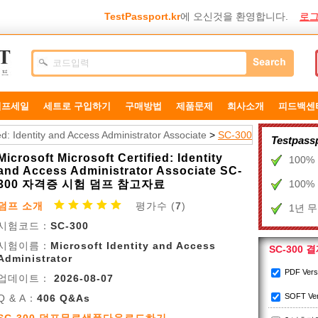
TestPassport.kr
에 오신것을 환영합니다.
로그
덤프세일
세트로 구입하기
구매방법
제품문제
희사소개
피드백센
ied: Identity and Access Administrator Associate
>
SC-300
Testpa
Microsoft Microsoft Certified: Identity
100
and Access Administrator Associate SC-
300 자격증 시험 덤프 참고자료
100
덤프 소개
평가수 (
7
)
1년 
시험코드：
SC-300
시험이름：
Microsoft Identity and Access
SC-300 
Administrator
PDF Ver
업데이트：
2026-08-07
SOFT Ve
Q & A：
406 Q&As