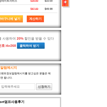
가업데이트서비스
$
20.00
$
10.00
$
87.00
$
49.98
를 사용하여
20%
할인을 받을 수 있다
호:
tkr268
보알림메시지
port이벤트정보알림메시지를 받고싶은 분들은 메
면 됩니다.
sport덤프사용후기