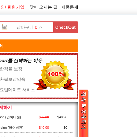
인/ 회원가입
찾아 오시는 길
제품문제
장바구니
0
개
터
ssport를 선택하는 이유
% 합격율 보장
% 환불보장약속
무료업데이트 서비스
결제하기
sion (영어버전)
$
87.00
$
49.98
rsion (영어버전)
$
40.00
$
0