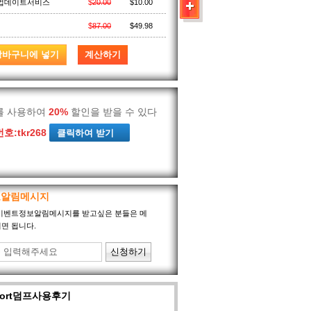
가업데이트서비스
$
20.00
$
10.00
$
87.00
$
49.98
를 사용하여
20%
할인을 받을 수 있다
호:
tkr268
보알림메시지
port이벤트정보알림메시지를 받고싶은 분들은 메
면 됩니다.
sport덤프사용후기