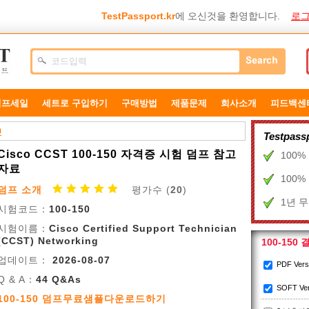
TestPassport.kr
에 오신것을 환영합니다.
로그
덤프세일
세트로 구입하기
구매방법
제품문제
희사소개
피드백센
0
Testpa
Cisco CCST 100-150 자격증 시험 덤프 참고
100
자료
100
덤프 소개
평가수 (
20
)
1년 
시험코드：
100-150
시험이름：
Cisco Certified Support Technician
(CCST) Networking
100-150
업데이트：
2026-08-07
PDF Ver
Q & A：
44 Q&As
SOFT Ve
100-150 덤프무료샘플다운로드하기