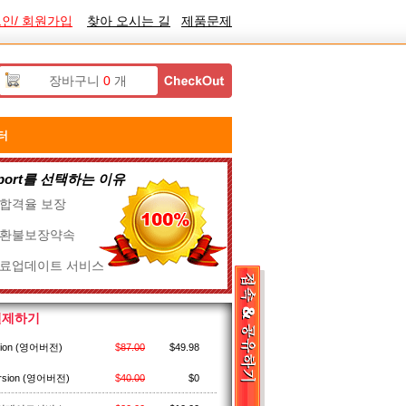
인/ 회원가입
찾아 오시는 길
제품문제
장바구니
0
개
터
ssport를 선택하는 이유
% 합격율 보장
% 환불보장약속
무료업데이트 서비스
 결제하기
sion (영어버전)
$
87.00
$
49.98
rsion (영어버전)
$
40.00
$
0