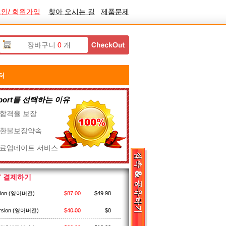
인/ 회원가입
찾아 오시는 길
제품문제
장바구니
0
개
터
ssport를 선택하는 이유
% 합격율 보장
% 환불보장약속
무료업데이트 서비스
07 결제하기
sion (영어버전)
$
87.00
$
49.98
rsion (영어버전)
$
40.00
$
0