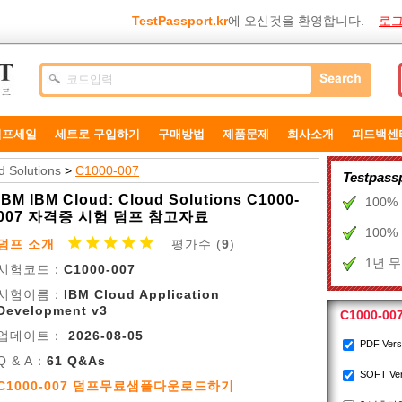
TestPassport.kr
에 오신것을 환영합니다.
로그
덤프세일
세트로 구입하기
구매방법
제품문제
희사소개
피드백센
d Solutions
>
C1000-007
Testpa
IBM IBM Cloud: Cloud Solutions C1000-
100
007 자격증 시험 덤프 참고자료
100
덤프 소개
평가수 (
9
)
1년 
시험코드：
C1000-007
시험이름：
IBM Cloud Application
Development v3
C1000-0
업데이트：
2026-08-05
PDF Ver
Q & A：
61 Q&As
SOFT Ve
C1000-007 덤프무료샘플다운로드하기