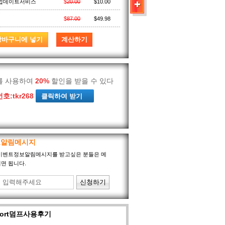
가업데이트서비스
$
20.00
$
10.00
$
87.00
$
49.98
를 사용하여
20%
할인을 받을 수 있다
호:
tkr268
보알림메시지
port이벤트정보알림메시지를 받고싶은 분들은 메
면 됩니다.
sport덤프사용후기