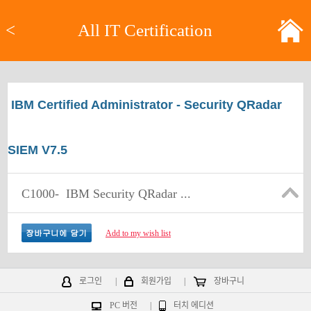
<
All IT Certification
IBM Certified Administrator - Security QRadar
SIEM V7.5
C1000-
IBM Security QRadar ...
Add to my wish list
로그인
|
회원가입
|
장바구니
PC 버전
|
터치 에디션