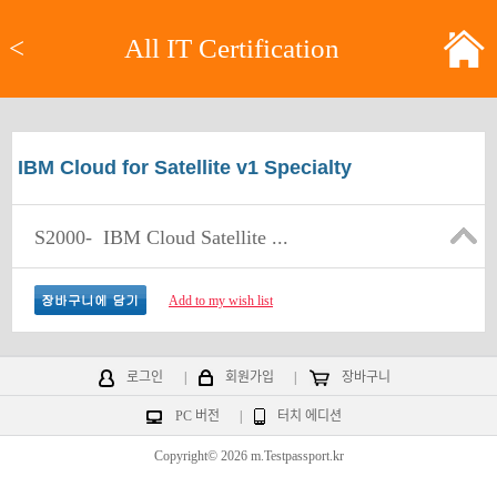
<
All IT Certification
IBM Cloud for Satellite v1 Specialty
S2000-
IBM Cloud Satellite ...
Add to my wish list
로그인
|
회원가입
|
장바구니
PC 버전
|
터치 에디션
Copyright© 2026 m.Testpassport.kr