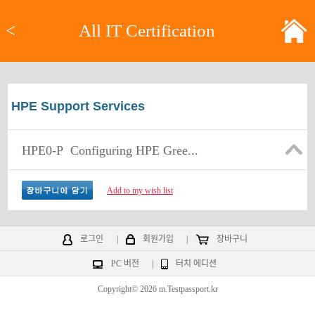
<
All IT Certification
HPE Support Services
HPE0-P
Configuring HPE Gree...
Add to my wish list
로그인
|
회원가입
|
장바구니
PC 버전
|
터치 에디션
Copyright© 2026 m.Testpassport.kr