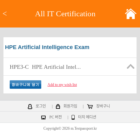
<
All IT Certification
HPE Artificial Intelligence Exam
HPE3-C
HPE Artificial Intel...
Add to my wish list
로그인
|
회원가입
|
장바구니
PC 버전
|
터치 에디션
Copyright© 2026 m.Testpassport.kr