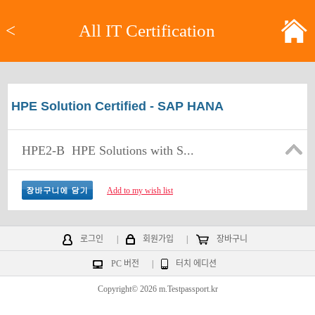
<
All IT Certification
HPE Solution Certified - SAP HANA
HPE2-B
HPE Solutions with S...
Add to my wish list
로그인
|
회원가입
|
장바구니
PC 버전
|
터치 에디션
Copyright© 2026 m.Testpassport.kr