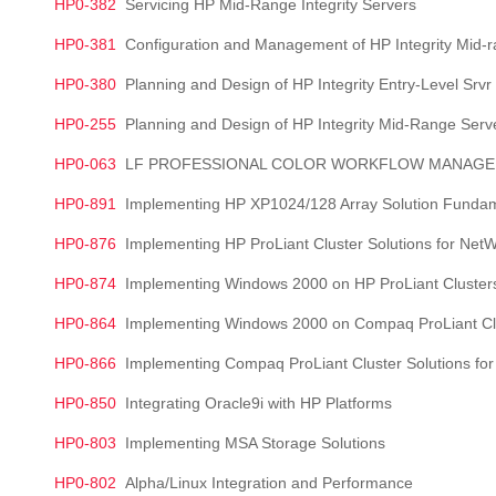
HP0-382
Servicing HP Mid-Range Integrity Servers
HP0-381
Configuration and Management of HP Integrity Mid-r
HP0-380
Planning and Design of HP Integrity Entry-Level Srvr 
HP0-255
Planning and Design of HP Integrity Mid-Range Serve
HP0-063
LF PROFESSIONAL COLOR WORKFLOW MANAG
HP0-891
Implementing HP XP1024/128 Array Solution Funda
HP0-876
Implementing HP ProLiant Cluster Solutions for Net
HP0-874
Implementing Windows 2000 on HP ProLiant Cluster
HP0-864
Implementing Windows 2000 on Compaq ProLiant Cl
HP0-866
Implementing Compaq ProLiant Cluster Solutions fo
HP0-850
Integrating Oracle9i with HP Platforms
HP0-803
Implementing MSA Storage Solutions
HP0-802
Alpha/Linux Integration and Performance