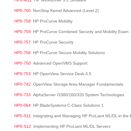
HP0-M12
HP WinRunner 9.2 Software
HP0-760
NonStop Kemel Advanced (Level 2)
HP0-758
HP ProCurve Mobility
HP0-759
HP ProCurve Combined Security and Mobility Exam
HP0-757
HP ProCurve Security
HP0-756
HP ProCurve Secure Mobility Solutions
HP0-750
Advanced OpenVMS Support
HP0-753
HP OpenView Service Desk 4.5
HP0-742
OpenView Storage Area Manager Fundamentals
HP0-733
AlphaServer GS80/160/320 System Technologies
HP0-064
HP BladeSystems C-Class Solutions 1
HP0-S11
Integrating and Managing HP ProLiant ML/DL in the 
HP0-S12
Implementing HP ProLiant ML/DL Servers