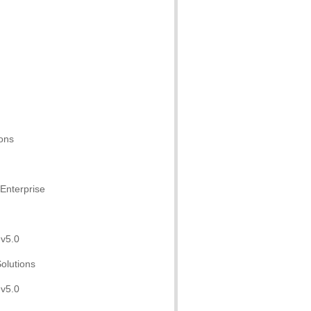
ons
Enterprise
 v5.0
olutions
 v5.0