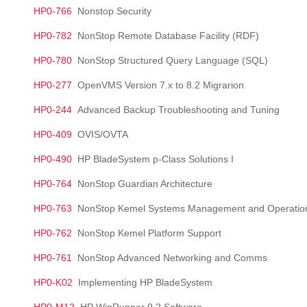
HP0-766
Nonstop Security
HP0-782
NonStop Remote Database Facility (RDF)
HP0-780
NonStop Structured Query Language (SQL)
HP0-277
OpenVMS Version 7.x to 8.2 Migrarion
HP0-244
Advanced Backup Troubleshooting and Tuning
HP0-409
OVIS/OVTA
HP0-490
HP BladeSystem p-Class Solutions I
HP0-764
NonStop Guardian Architecture
HP0-763
NonStop Kemel Systems Management and Operatio
HP0-762
NonStop Kemel Platform Support
HP0-761
NonStop Advanced Networking and Comms
HP0-K02
Implementing HP BladeSystem