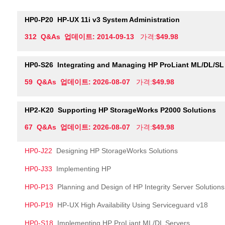
HP0-P20
HP-UX 11i v3 System Administration
312 Q&As 업데이트: 2014-09-13
가격:
$49.98
HP0-S26
Integrating and Managing HP ProLiant ML/DL/SL
59 Q&As 업데이트: 2026-08-07
가격:
$49.98
HP2-K20
Supporting HP StorageWorks P2000 Solutions
67 Q&As 업데이트: 2026-08-07
가격:
$49.98
HP0-J22
Designing HP StorageWorks Solutions
HP0-J33
Implementing HP
HP0-P13
Planning and Design of HP Integrity Server Solutions
HP0-P19
HP-UX High Availability Using Serviceguard v18
HP0-S18
Implementing HP ProLiant ML/DL Servers