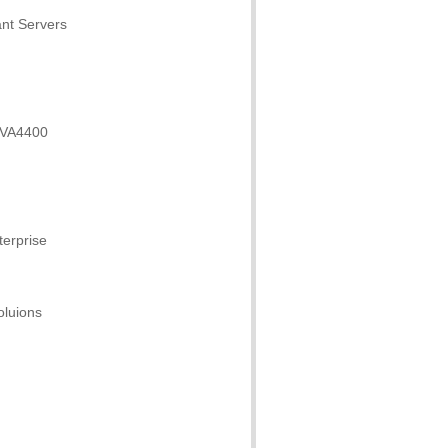
nt Servers
EVA4400
erprise
oluions