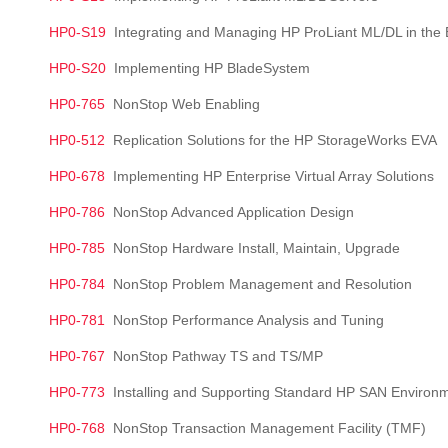
HP0-S19
Integrating and Managing HP ProLiant ML/DL in the 
HP0-S20
Implementing HP BladeSystem
HP0-765
NonStop Web Enabling
HP0-512
Replication Solutions for the HP StorageWorks EVA
HP0-678
Implementing HP Enterprise Virtual Array Solutions
HP0-786
NonStop Advanced Application Design
HP0-785
NonStop Hardware Install, Maintain, Upgrade
HP0-784
NonStop Problem Management and Resolution
HP0-781
NonStop Performance Analysis and Tuning
HP0-767
NonStop Pathway TS and TS/MP
HP0-773
Installing and Supporting Standard HP SAN Environ
HP0-768
NonStop Transaction Management Facility (TMF)