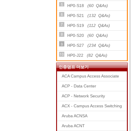
HP0-S18
(60 Q&As)
HP0-S21
(132 Q&As)
HP0-S19
(112 Q&As)
HP0-S20
(60 Q&As)
HP0-S27
(234 Q&As)
HP0-J22
(82 Q&As)
인증덤프 더보기
ACA Campus Access Associate
ACP - Data Center
ACP - Network Security
ACX - Campus Access Switching
Aruba ACNSA
Aruba ACNT