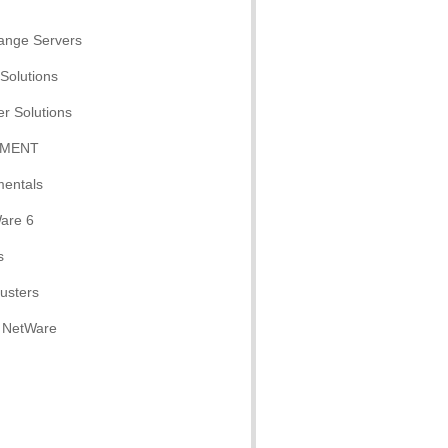
ange Servers
Solutions
r Solutions
EMENT
mentals
Ware 6
s
usters
r NetWare