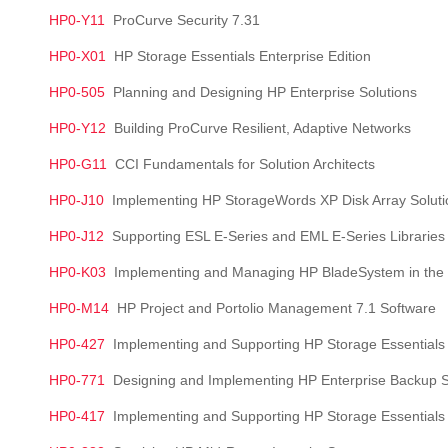
HP0-Y11
ProCurve Security 7.31
HP0-X01
HP Storage Essentials Enterprise Edition
HP0-505
Planning and Designing HP Enterprise Solutions
HP0-Y12
Building ProCurve Resilient, Adaptive Networks
HP0-G11
CCI Fundamentals for Solution Architects
HP0-J10
Implementing HP StorageWords XP Disk Array Soluti
HP0-J12
Supporting ESL E-Series and EML E-Series Libraries
HP0-K03
Implementing and Managing HP BladeSystem in the 
HP0-M14
HP Project and Portolio Management 7.1 Software
HP0-427
Implementing and Supporting HP Storage Essentials
HP0-771
Designing and Implementing HP Enterprise Backup S
HP0-417
Implementing and Supporting HP Storage Essentials