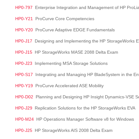
HP0-797
Enterprise Integration and Management of HP ProLia
HP0-Y21
ProCurve Core Competencies
HP0-Y20
ProCurve Adaptive EDGE Fundamentals
HP0-J17
Designing and Implementing the HP StorageWorks 
HP0-J15
HP StorageWorks MASE 2088 Delta Exam
HP0-J23
Implementing MSA Storage Solutions
HP0-S17
Integrating and Managing HP BladeSystem in the Ent
HP0-Y19
ProCurve Accelerated ASE Mobility
HP0-D02
Planning and Designing HP Insight Dynamics-VSE S
HP0-J29
Replication Solutions for the HP StorageWorks EVA
HP0-M24
HP Operations Manager Software v8 for Windows
HP0-J25
HP StorageWorks AIS 2008 Delta Exam