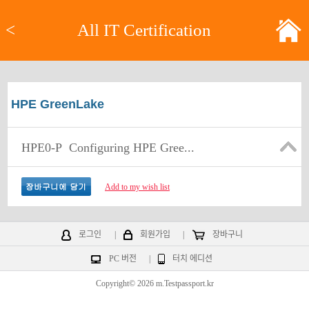
<
All IT Certification
HPE GreenLake
HPE0-P
Configuring HPE Gree...
Add to my wish list
로그인
|
회원가입
|
장바구니
PC 버전
|
터치 에디션
Copyright© 2026 m.Testpassport.kr