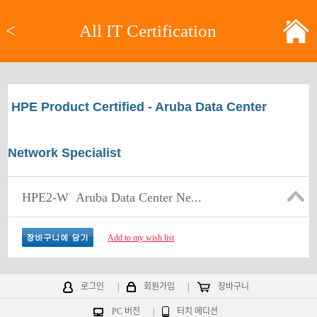
<
All IT Certification
HPE Product Certified - Aruba Data Center
Network Specialist
HPE2-W
Aruba Data Center Ne...
Add to my wish list
로그인
|
회원가입
|
장바구니
PC 버전
|
터치 에디션