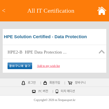
<
All IT Certification
HPE Solution Certified - Data Protection
HPE2-B
HPE Data Protection ...
Add to my wish list
로그인
|
회원가입
|
장바구니
PC 버전
|
터치 에디션
Copyright© 2026 m.Testpassport.kr