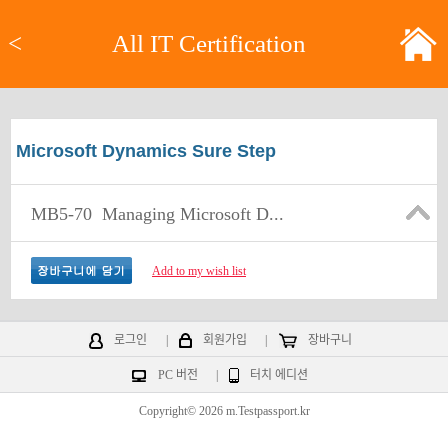
<
All IT Certification
Microsoft Dynamics Sure Step
MB5-70
Managing Microsoft D...
Add to my wish list
로그인
|
회원가입
|
장바구니
PC 버전
|
터치 에디션
Copyright© 2026 m.Testpassport.kr