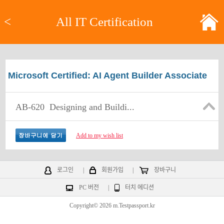
<
All IT Certification
Microsoft Certified: AI Agent Builder Associate
AB-620
Designing and Buildi...
Add to my wish list
로그인
|
회원가입
|
장바구니
PC 버전
|
터치 에디션
Copyright© 2026 m.Testpassport.kr