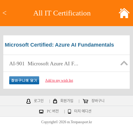
<
All IT Certification
Microsoft Certified: Azure AI Fundamentals
AI-901
Microsoft Azure AI F...
Add to my wish list
로그인
|
회원가입
|
장바구니
PC 버전
|
터치 에디션
Copyright© 2026 m.Testpassport.kr