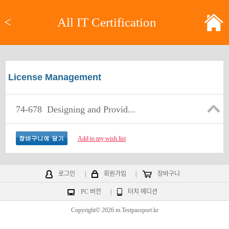
<
All IT Certification
License Management
74-678
Designing and Provid...
Add to my wish list
로그인
|
회원가입
|
장바구니
PC 버전
|
터치 에디션
Copyright© 2026 m.Testpassport.kr