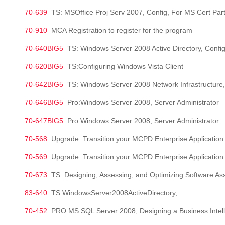
70-639
TS: MSOffice Proj Serv 2007, Config, For MS Cert Par
70-910
MCA Registration to register for the program
70-640BIG5
TS: Windows Server 2008 Active Directory, Config
70-620BIG5
TS:Configuring Windows Vista Client
70-642BIG5
TS: Windows Server 2008 Network Infrastructure,
70-646BIG5
Pro:Windows Server 2008, Server Administrator
70-647BIG5
Pro:Windows Server 2008, Server Administrator
70-568
Upgrade: Transition your MCPD Enterprise Application Developer Skills to MCPD 
70-569
Upgrade: Transition your MCPD Enterprise Application Developer Skills to MCPD 
70-673
TS: Designing, Assessing, and Optimizing Software 
83-640
TS:WindowsServer2008ActiveDirectory,
70-452
PRO:MS SQL Server 2008, Designing a Business Intel