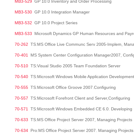
MB3-529
GP 10.0 Inventory and Order Processing
MB3-530
GP 10.0 Integration Manager
MB3-532
GP 10.0 Project Series
MB3-533
Microsoft Dynamics GP Human Resources and Payro
70-262
TS:MS Office Live Communc Serv 2005-Implem, Manag
70-401
MS System Center Configuration Manager2007, Confi
70-510
TS:Visual Studio 2005 Team Foundation Server
70-540
TS:Microsoft Windows Mobile Application Developmen
70-555
TS:Microsoft Office Groove 2007.Configuring
70-557
TS:Microsoft Forefront Client and Server,Configuring
70-571
TS:Microsoft Windows Embedded CE 6.0. Developing
70-633
TS:MS Office Project Server 2007, Managing Projects
70-634
Pro:MS Office Project Server 2007. Managing Project