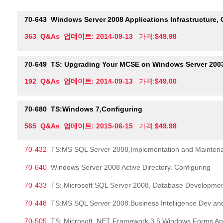
70-643
Windows Server 2008 Applications Infrastructure, 
363 Q&As 업데이트: 2014-09-13
가격:
$49.98
70-649
TS: Upgrading Your MCSE on Windows Server 2003 to Windows S
192 Q&As 업데이트: 2014-09-13
가격:
$49.00
70-680
TS:Windows 7,Configuring
565 Q&As 업데이트: 2015-06-15
가격:
$49.98
70-432
TS:MS SQL Server 2008,Implementation and Mainten
70-640
Windows Server 2008 Active Directory. Configuring
70-433
TS: Microsoft SQL Server 2008, Database Developme
70-448
TS:MS SQL Server 2008.Business Intelligence Dev an
70-505
TS: Microsoft .NET Framework 3.5,Windows Forms App