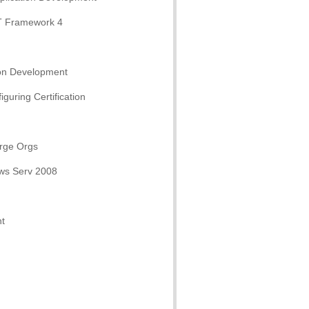
ET Framework 4
ion Development
uring Certification
arge Orgs
ws Serv 2008
t