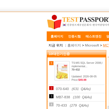
홈페이지
인증시험
테스트엔진
지금 위치 ：
홈페이지
>
Microsoft
>
MC
10대인기인증
TS:MS SQL Server 2008,I
mplementat...
70-432
Updated: 2026-08-05
Price:
$49.98
070-640
(631 Q&As)
MB7-838
(100 Q&As)
70-433
(279 Q&As)