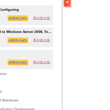
Configuring
위시리스트
erver 2008, Technology Specialist
위시리스트
위시리스트
ance
nt
d Maintenan
lication Development