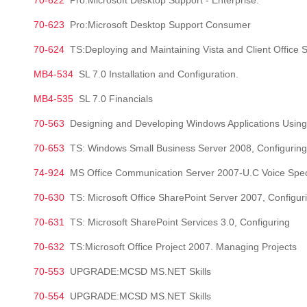
70-622
Pro:Microsoft Desktop Support - Enterprise.
70-623
Pro:Microsoft Desktop Support Consumer
70-624
TS:Deploying and Maintaining Vista and Client Office
MB4-534
SL 7.0 Installation and Configuration.
MB4-535
SL 7.0 Financials
70-563
Designing and Developing Windows Applications Using t
70-653
TS: Windows Small Business Server 2008, Configuring
74-924
MS Office Communication Server 2007-U.C Voice Speci
70-630
TS: Microsoft Office SharePoint Server 2007, Configur
70-631
TS: Microsoft SharePoint Services 3.0, Configuring
70-632
TS:Microsoft Office Project 2007. Managing Projects
70-553
UPGRADE:MCSD MS.NET Skills
70-554
UPGRADE:MCSD MS.NET Skills