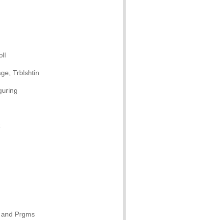
ll
e, Trblshtin
guring
t
s and Prgms