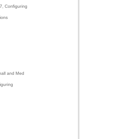
, Configuring
ions
mall and Med
iguring