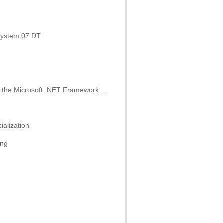
 System 07 DT
he Microsoft .NET Framework 3.5
alization
ing