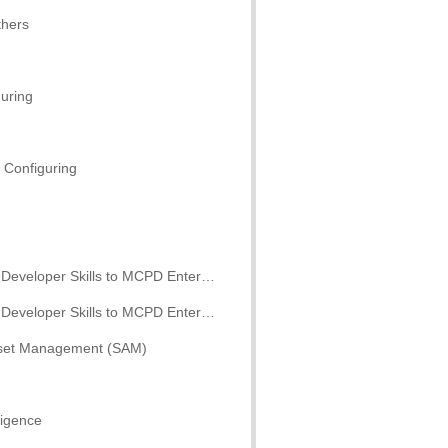
thers
uring
 Configuring
Enterprise Applications Developer 3.5, Part 1
Enterprise Applications Developer 3.5, Part 2
Asset Management (SAM)
ligence