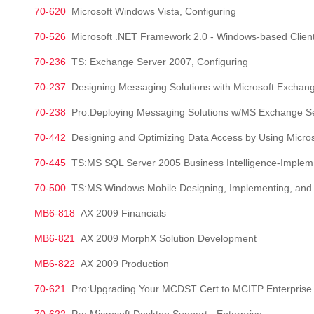
70-620
Microsoft Windows Vista, Configuring
70-526
Microsoft .NET Framework 2.0 - Windows-based Client
70-236
TS: Exchange Server 2007, Configuring
70-237
Designing Messaging Solutions with Microsoft Exchan
70-238
Pro:Deploying Messaging Solutions w/MS Exchange S
70-442
Designing and Optimizing Data Access by Using Microsoft 
70-445
TS:MS SQL Server 2005 Business Intelligence-Implem
70-500
TS:MS Windows Mobile Designing, Implementing, and
MB6-818
AX 2009 Financials
MB6-821
AX 2009 MorphX Solution Development
MB6-822
AX 2009 Production
70-621
Pro:Upgrading Your MCDST Cert to MCITP Enterprise