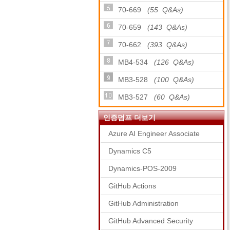
70-669
(55 Q&As)
70-659
(143 Q&As)
70-662
(393 Q&As)
MB4-534
(126 Q&As)
MB3-528
(100 Q&As)
MB3-527
(60 Q&As)
인증덤프 더보기
Azure AI Engineer Associate
Dynamics C5
Dynamics-POS-2009
GitHub Actions
GitHub Administration
GitHub Advanced Security