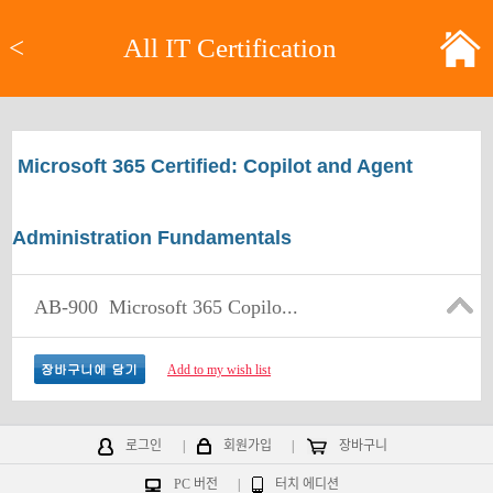
<
All IT Certification
Microsoft 365 Certified: Copilot and Agent
Administration Fundamentals
AB-900
Microsoft 365 Copilo...
Add to my wish list
로그인
|
회원가입
|
장바구니
PC 버전
|
터치 에디션