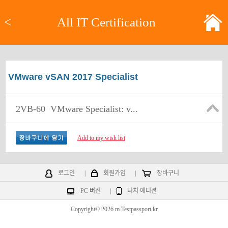
<
All IT Certification
VMware vSAN 2017 Specialist
2VB-60
VMware Specialist: v...
Add to my wish list
로그인
|
회원가입
|
장바구니
PC 버전
|
터치 에디션
Copyright© 2026 m.Testpassport.kr