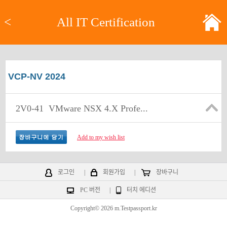
<
All IT Certification
VCP-NV 2024
2V0-41
VMware NSX 4.X Profe...
Add to my wish list
로그인
|
회원가입
|
장바구니
PC 버전
|
터치 에디션
Copyright© 2026 m.Testpassport.kr