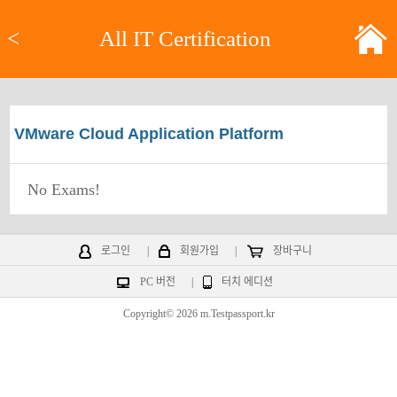
<
All IT Certification
VMware Cloud Application Platform
No Exams!
로그인
|
회원가입
|
장바구니
PC 버전
|
터치 에디션
Copyright© 2026 m.Testpassport.kr