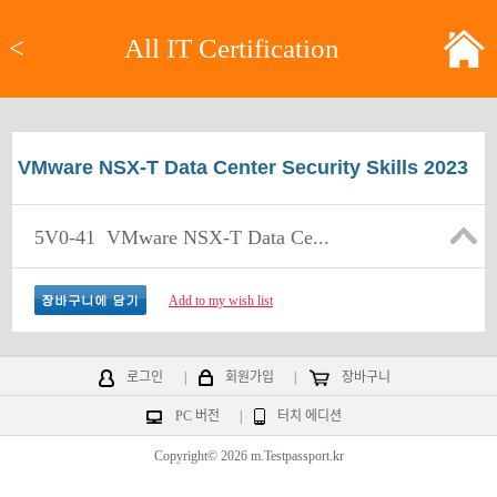
<
All IT Certification
VMware NSX-T Data Center Security Skills 2023
5V0-41
VMware NSX-T Data Ce...
Add to my wish list
로그인
|
회원가입
|
장바구니
PC 버전
|
터치 에디션
Copyright© 2026 m.Testpassport.kr