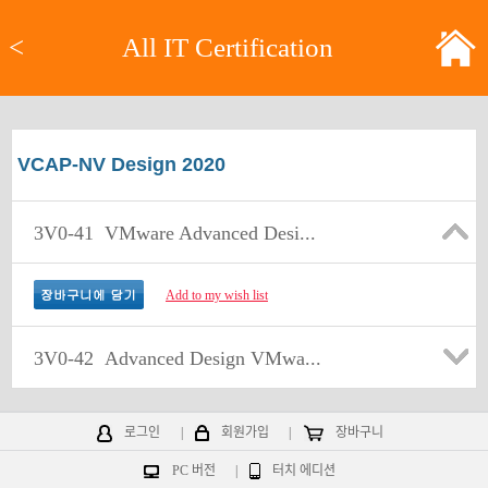
<
All IT Certification
VCAP-NV Design 2020
3V0-41
VMware Advanced Desi...
Add to my wish list
3V0-42
Advanced Design VMwa...
로그인
|
회원가입
|
장바구니
PC 버전
|
터치 에디션