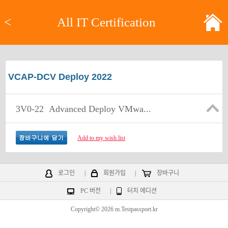
<
All IT Certification
VCAP-DCV Deploy 2022
3V0-22
Advanced Deploy VMwa...
Add to my wish list
로그인
|
회원가입
|
장바구니
PC 버전
|
터치 에디션
Copyright© 2026 m.Testpassport.kr