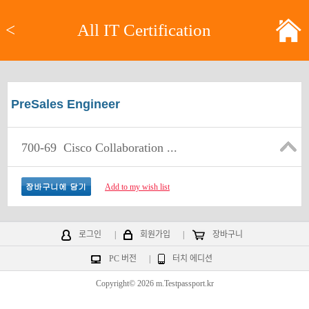
<
All IT Certification
PreSales Engineer
700-69
Cisco Collaboration ...
Add to my wish list
로그인
|
회원가입
|
장바구니
PC 버전
|
터치 에디션
Copyright© 2026 m.Testpassport.kr