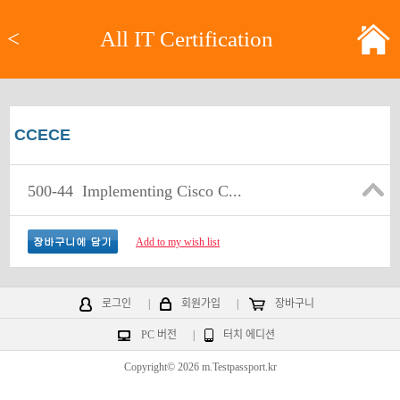
<
All IT Certification
CCECE
500-44
Implementing Cisco C...
Add to my wish list
로그인
|
회원가입
|
장바구니
PC 버전
|
터치 에디션
Copyright© 2026 m.Testpassport.kr