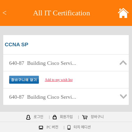
<
All IT Certification
CCNA SP
640-87
Building Cisco Servi...
Add to my wish list
640-87
Building Cisco Servi...
로그인
|
회원가입
|
장바구니
PC 버전
|
터치 에디션