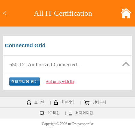
<
All IT Certification
Connected Grid
650-12
Authorized Connected...
Add to my wish list
로그인
|
회원가입
|
장바구니
PC 버전
|
터치 에디션
Copyright© 2026 m.Testpassport.kr