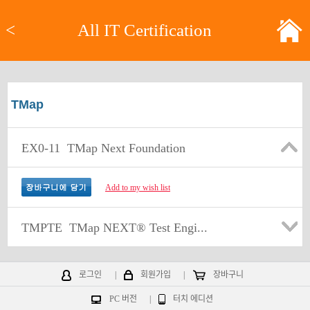
<
All IT Certification
TMap
EX0-11
TMap Next Foundation
Add to my wish list
TMPTE
TMap NEXT® Test Engi...
로그인
|
회원가입
|
장바구니
PC 버전
|
터치 에디션