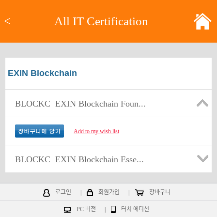
<
All IT Certification
EXIN Blockchain
BLOCKC
EXIN Blockchain Foun...
Add to my wish list
BLOCKC
EXIN Blockchain Esse...
로그인
|
회원가입
|
장바구니
PC 버전
|
터치 에디션