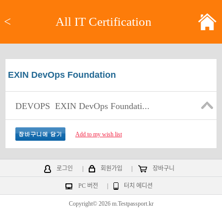
<
All IT Certification
EXIN DevOps Foundation
DEVOPS
EXIN DevOps Foundati...
Add to my wish list
로그인
|
회원가입
|
장바구니
PC 버전
|
터치 에디션
Copyright© 2026 m.Testpassport.kr