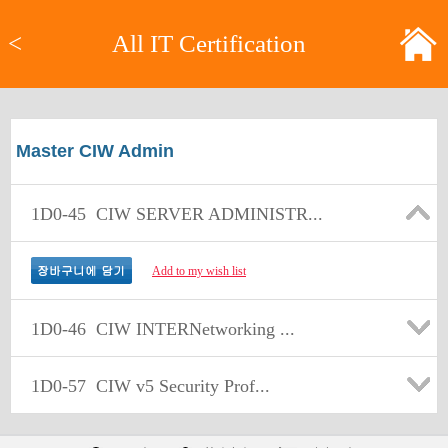
<
All IT Certification
Master CIW Admin
1D0-45
CIW SERVER ADMINISTR...
Add to my wish list
1D0-46
CIW INTERNetworking ...
1D0-57
CIW v5 Security Prof...