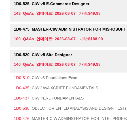
1D0-525
CIW v5 E-Commeroe Designer
143 Q&As 업데이트: 2026-08-07
가격:
$49.98
1D0-475
MASTER-CIW ADMINISTRATOR FOR MISROSOFT
100 Q&As 업데이트: 2026-08-07
가격:
$188.00
1D0-520
CIW v5 Site Designer
140 Q&As 업데이트: 2026-08-07
가격:
$49.98
1D0-510
CIW v5 Founfations Exam
1D0-435
CIW JAVA XCRIPT FUNDAMENTALS
1D0-437
CIW PERL FUNDAMENTALS
1D0-538
OBJECT ORIENTED ANALYSIS AND DESIGN TEST(
1D0-476
MASTER-CIW ADMINSTRATOR FOR INTEL PROFE