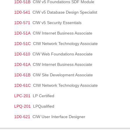
1D0-51B
CIW v5 Foundations SDF Module
1D0-541
CIW v5 Database Design Specialist
1D0-571
CIW v5 Security Essentials
1D0-51A
CIW Internet Business Associate
1D0-51C
CIW Network Technology Associate
1D0-610
CIW Web Foundations Associate
1D0-61A
CIW Internet Business Associate
1D0-61B
CIW Site Development Associate
1D0-61C
CIW Network Technology Associate
LPC-201
LP Certified
LPQ-201
LPQualified
1D0-621
CIW User Interface Designer