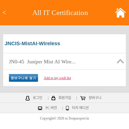
<
All IT Certification
JNCIS-MistAI-Wireless
JN0-45
Juniper Mist AI Wire...
Add to my wish list
로그인
|
회원가입
|
장바구니
PC 버전
|
터치 에디션
Copyright© 2026 m.Testpassport.kr