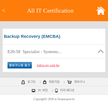
<
All IT Certification
Backup Recovery (EMCBA)
E20-58
Specialist - Systems...
Add to my wish list
로그인
|
회원가입
|
장바구니
PC 버전
|
터치 에디션
Copyright© 2026 m.Testpassport.kr