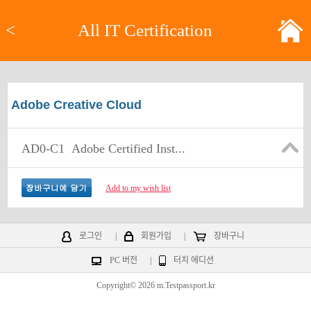
<
All IT Certification
Adobe Creative Cloud
AD0-C1
Adobe Certified Inst...
Add to my wish list
로그인
|
회원가입
|
장바구니
PC 버전
|
터치 에디션
Copyright© 2026 m.Testpassport.kr