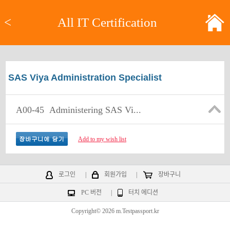
<
All IT Certification
SAS Viya Administration Specialist
A00-45
Administering SAS Vi...
Add to my wish list
로그인
|
회원가입
|
장바구니
PC 버전
|
터치 에디션
Copyright© 2026 m.Testpassport.kr