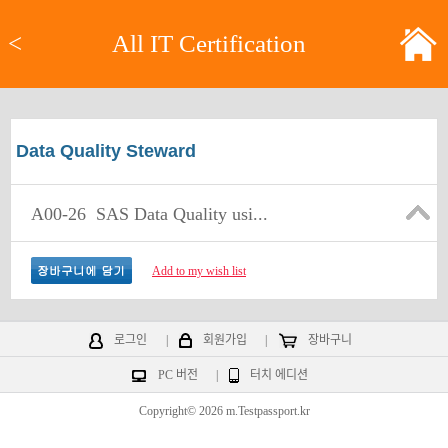
<
All IT Certification
Data Quality Steward
A00-26
SAS Data Quality usi...
Add to my wish list
로그인
|
회원가입
|
장바구니
PC 버전
|
터치 에디션
Copyright© 2026 m.Testpassport.kr