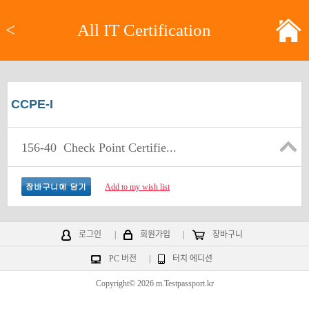
<
All IT Certification
CCPE-I
156-40
Check Point Certifie...
Add to my wish list
로그인
|
회원가입
|
장바구니
PC 버전
|
터치 에디션
Copyright© 2026 m.Testpassport.kr