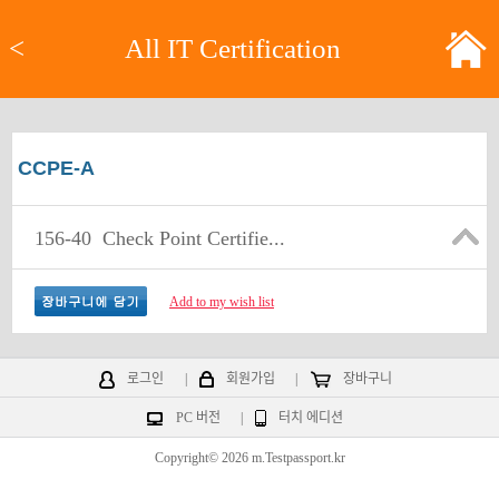
<
All IT Certification
CCPE-A
156-40
Check Point Certifie...
Add to my wish list
로그인
|
회원가입
|
장바구니
PC 버전
|
터치 에디션
Copyright© 2026 m.Testpassport.kr