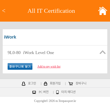
<
All IT Certification
iWork
9L0-80
iWork Level One
Add to my wish list
로그인
|
회원가입
|
장바구니
PC 버전
|
터치 에디션
Copyright© 2026 m.Testpassport.kr