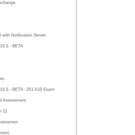
Exchange
ith Notification Server
10.5 - BETA
ows
 10.5 - BETA : 251-510 Exam
al Assessment
n 11
Assessmen
sment