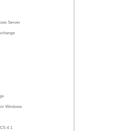
ows Server
Exchange
ge
 for Windows
VCS 4.1