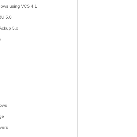
dows using VCS 4.1
BU 5.0
Ackup 5.x
x
dows
ge
vers