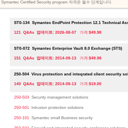
Symantec Certified Security program 자격은 필수 단계입니다.
ST0-134
Symantec EndPoint Protection 12.1 Technical A
121 Q&As 업데이트: 2026-08-07
가격:
$49.98
ST0-072
Symantec Enterprise Vault 8.0 Exchange (STS)
151 Q&As 업데이트: 2014-09-13
가격:
$49.98
250-504
Virus protection and inteqrated client security so
140 Q&As 업데이트: 2014-09-13
가격:
$19.00
250-503
Security management solutions
250-501
Intrusion protection solutions
250-101
Symantec small Business security