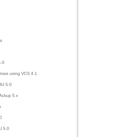
ns
5.0
dows using VCS 4.1
BU 5.0
Ackup 5.x
x
0
U 5.0