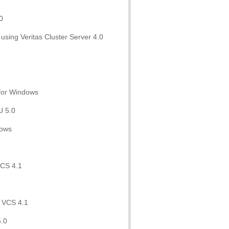
0
 using Veritas Cluster Server 4.0
 for Windows
U 5.0
dows
VCS 4.1
 VCS 4.1
5.0