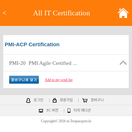
<
All IT Certification
PMI-ACP Certification
PMI-20
PMI Agile Certified ...
Add to my wish list
로그인
|
회원가입
|
장바구니
PC 버전
|
터치 에디션
Copyright© 2026 m.Testpassport.kr