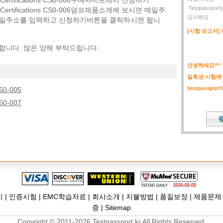
are Certifications CS0-006구매사이트에서 신청하기.
Testpassp
are Certifications CS0-006덤프제품소개에 보시면 메일주
감사해요
메일주소를 입력하고 신청하기버튼을 클릭하시면 됩니
[시험 보고서] C
합니다. 많은 양해 부탁드립니다.
안녕하세요^^
일회성 시험에
testpasspo
CS0-005
CS0-007
지
|
인증시험
|
EMC학습자료
|
회사소개
|
지불방법
|
품질보장
|
제품문제
증
|
Sitemap
Copyright © 2011-2026 Testpassport.kr All Rights Reserved.