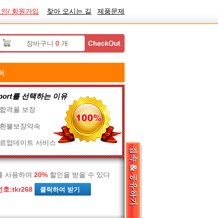
인/ 회원가입
찾아 오시는 길
제품문제
장바구니
0
개
터
ssport를 선택하는 이유
% 합격율 보장
% 환불보장약속
무료업데이트 서비스
를 사용하여
20%
할인을 받을 수 있다
호:
tkr268