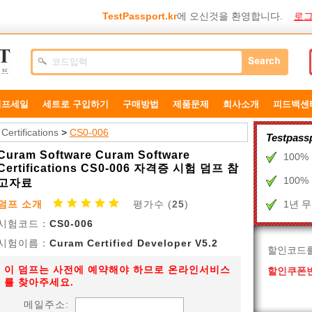
TestPassport.kr
에 오신것을 환영합니다.
로그
덤프세일
세트로 구입하기
구매방법
제품문제
희사소개
피드백센
ertifications
>
CS0-006
Testpa
Curam Software Curam Software
100
Certifications CS0-006 자격증 시험 덤프 참
100
고자료
덤프 소개
평가수 (
25
)
1년 
시험코드：
CS0-006
시험이름：
Curam Certified Developer V5.2
할인코드
이 덤프는 사전에 예약해야 하므로 온라인서비스
할인쿠폰번
를 찾아주세요.
메일주소: