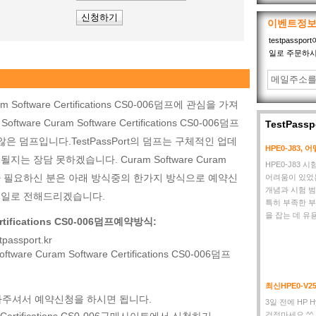
이벤트정
testpass
일로 주문하시
ram Software Certifications CS0-006덤프에 관심을 가져
re Curam Software Certifications CS0-006덤프
TestPas
은 덤프입니다.TestPassPort의 덤프는 구체적인 업데
HPE0-J83,
 장담 못하겠습니다. Curam Software Curam
HPE0-J83
0-006덤프가 필요하신 분은 아래 방식중의 한가지 방식으로 예약신
어려움이 있었는데
개념과 시험 범
메일로 전해드리겠습니다.
특히 부족한 부
을 잡는 데 유
Certifications CS0-006덤프예약방식:
passport.kr
ware Curam Software Certifications CS0-006덤프
최신HPE0-V
 찾아주셔서 예약신청을 하시면 됩니다.
3일 전에 HP H
걱정마세요 ^^