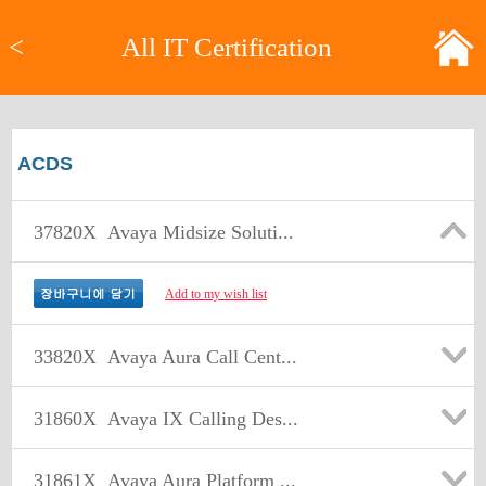
<
All IT Certification
ACDS
37820X
Avaya Midsize Soluti...
Add to my wish list
33820X
Avaya Aura Call Cent...
31860X
Avaya IX Calling Des...
31861X
Avaya Aura Platform ...